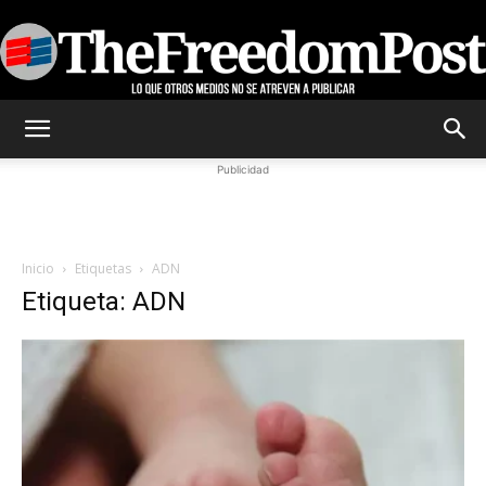
TheFreedomPost
Publicidad
Inicio
Etiquetas
ADN
Etiqueta: ADN