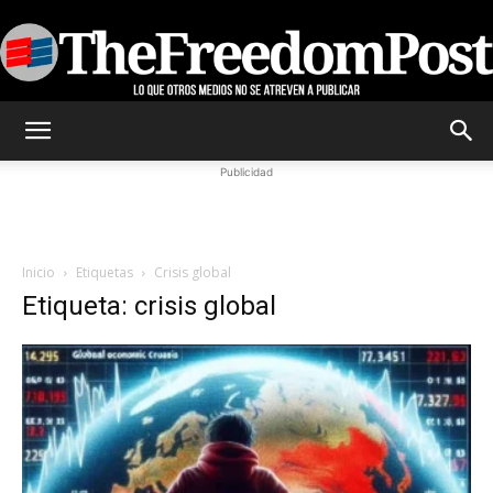
TheFreedomPost
Publicidad
Inicio
Etiquetas
Crisis global
Etiqueta: crisis global