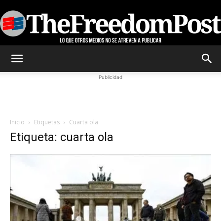
TheFreedomPost
Publicidad
Inicio
Etiquetas
Cuarta ola
Etiqueta: cuarta ola