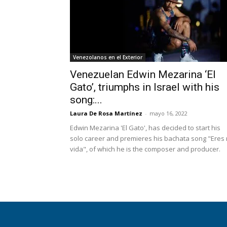
Venezolanos en el Exterior
Venezuelan Edwin Mezarina ‘El
Gato’, triumphs in Israel with his
song:...
Laura De Rosa Martínez
-
mayo 16, 2022
Edwin Mezarina 'El Gato', has decided to start his
solo career and premieres his bachata song "Eres 
vida", of which he is the composer and producer.