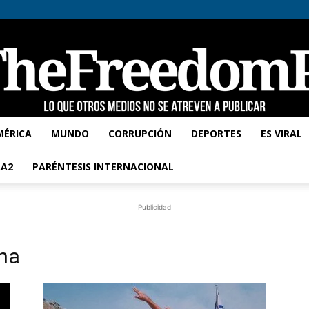
MÉRICA
MUNDO
CORRUPCIÓN
DEPORTES
ES VIRAL
TheFreedomPost
A2
PARÉNTESIS INTERNACIONAL
Publicidad
ina