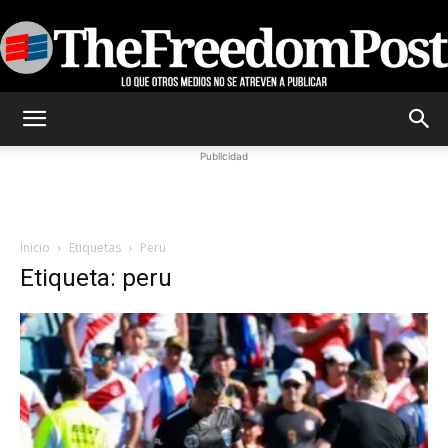
TheFreedomPost
Publicidad
Inicio
Etiquetas
Peru
Etiqueta: peru