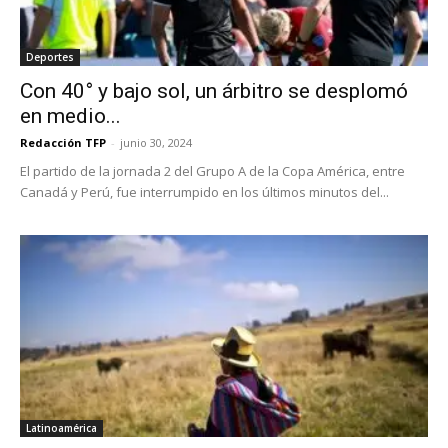
Deportes
Con 40° y bajo sol, un árbitro se desplomó
en medio...
Redacción TFP
-
junio 30, 2024
El partido de la jornada 2 del Grupo A de la Copa América, entre
Canadá y Perú, fue interrumpido en los últimos minutos del...
Latinoamérica