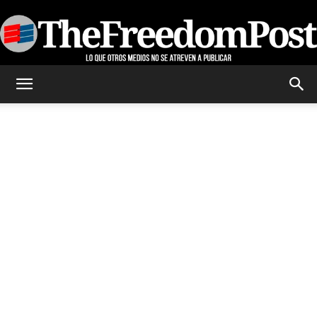
TheFreedomPost