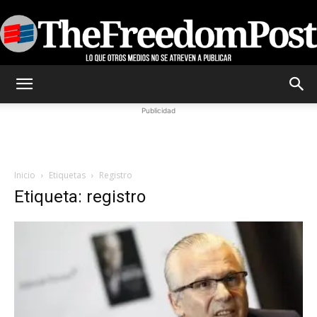
TheFreedomPost
Publicidad
Inicio
Etiquetas
Registro
Etiqueta: registro