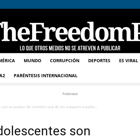
MÉRICA
MUNDO
CORRUPCIÓN
DEPORTES
ES VIRAL
TheFreedomPost
A2
PARÉNTESIS INTERNACIONAL
Publicidad
son acusados de cometer una de las mayores estafas...
dolescentes son