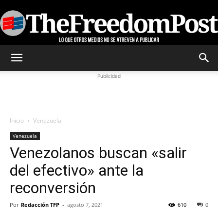
TheFreedomPost
Publicidad
Inicio
Venezuela
Venezuela
Venezolanos buscan «salir
del efectivo» ante la
reconversión
Por
Redacción TFP
-
agosto 7, 2021
610
0