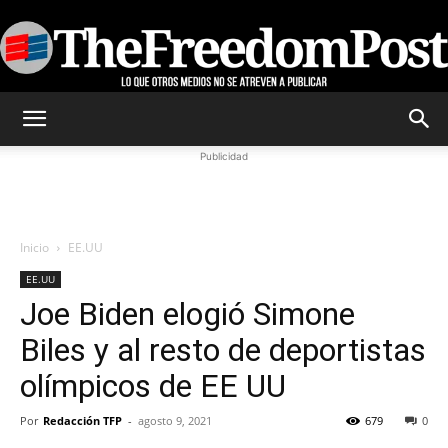
TheFreedomPost
Publicidad
Inicio
EE.UU
EE.UU
Joe Biden elogió Simone
Biles y al resto de deportistas
olímpicos de EE UU
Por
Redacción TFP
-
agosto 9, 2021
679
0