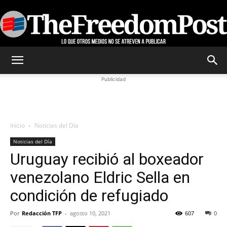
TheFreedomPost
Publicidad
Inicio
Noticias del Día
Noticias del Día
Uruguay recibió al boxeador
venezolano Eldric Sella en
condición de refugiado
Por
Redacción TFP
-
agosto 10, 2021
607
0