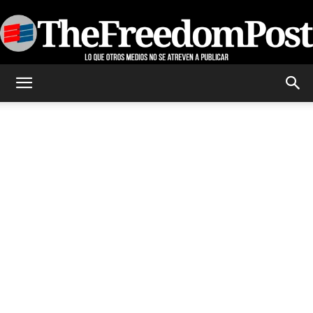
TheFreedomPost