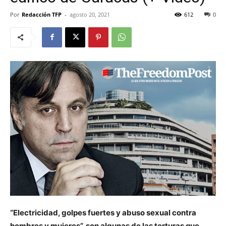
Por
Redacción TFP
-
agosto 20, 2021
612
0
“Electricidad, golpes fuertes y abuso sexual contra
hombres y mujeres”, son algunas de las torturas que