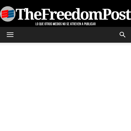
TheFreedomPost