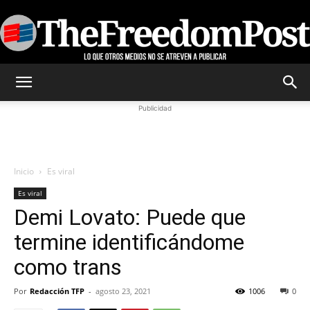
TheFreedomPost
Publicidad
Inicio
Es viral
Es viral
Demi Lovato: Puede que
termine identificándome
como trans
Por
Redacción TFP
-
agosto 23, 2021
1006
0