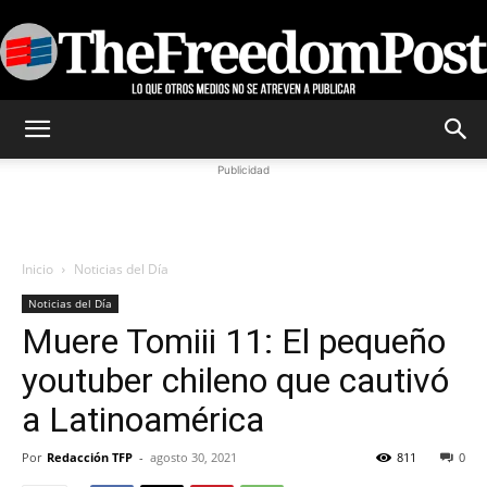
TheFreedomPost
Publicidad
Inicio
Noticias del Día
Noticias del Día
Muere Tomiii 11: El pequeño
youtuber chileno que cautivó
a Latinoamérica
Por
Redacción TFP
-
agosto 30, 2021
811
0