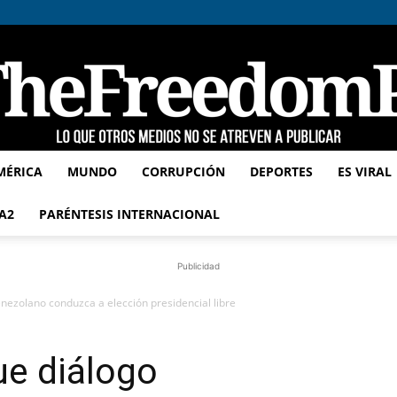
MÉRICA
MUNDO
CORRUPCIÓN
DEPORTES
ES VIRAL
TheFreedomPost
A2
PARÉNTESIS INTERNACIONAL
Publicidad
nezolano conduzca a elección presidencial libre
ue diálogo