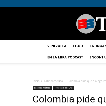
VENEZUELA
EE.UU
LATINOA
EN LA MIRA PODCAST
ENCONTR
Inicio
Latinoamérica
Colombia pide que diálogo ve
Latinoamérica
Noticias del Día
Colombia pide q