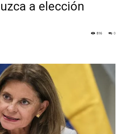
uzca a elección
e
816
0