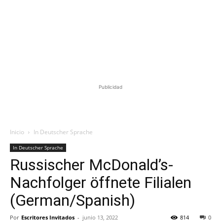
Publicidad
Inicio
In Deutscher Sprache
In Deutscher Sprache
Russischer McDonald’s-
Nachfolger öffnete Filialen
(German/Spanish)
Por
Escritores Invitados
-
junio 13, 2022
814
0