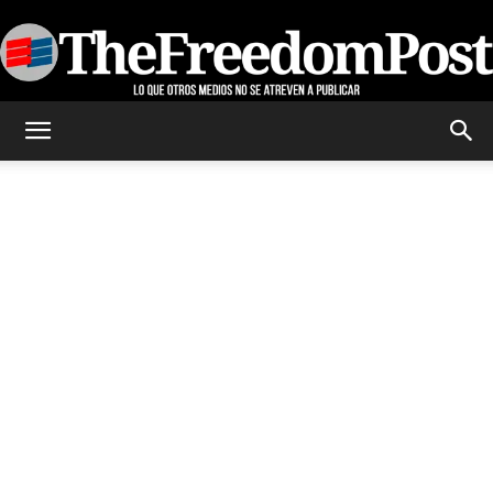
TheFreedomPost