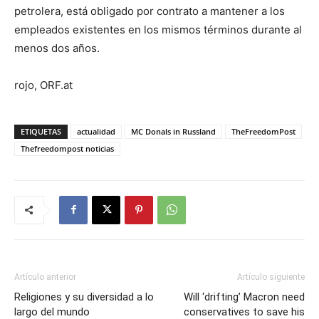
petrolera, está obligado por contrato a mantener a los
empleados existentes en los mismos términos durante al
menos dos años.
rojo, ORF.at
ETIQUETAS
actualidad
MC Donals in Russland
TheFreedomPost
Thefreedompost noticias
Artículo anterior
Artículo siguiente
Religiones y su diversidad a lo
Will ‘drifting’ Macron need
largo del mundo
conservatives to save his