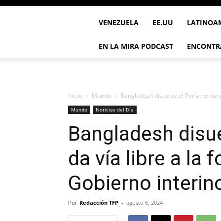
VENEZUELA
EE.UU
LATINOA
EN LA MIRA PODCAST
ENCONTR
Inicio
Mundo
Bangladesh disuelve el Parlamento y d
Mundo
Noticias del Día
Bangladesh disue
da vía libre a la
Gobierno interin
Por
Redacción TFP
-
agosto 6, 2024