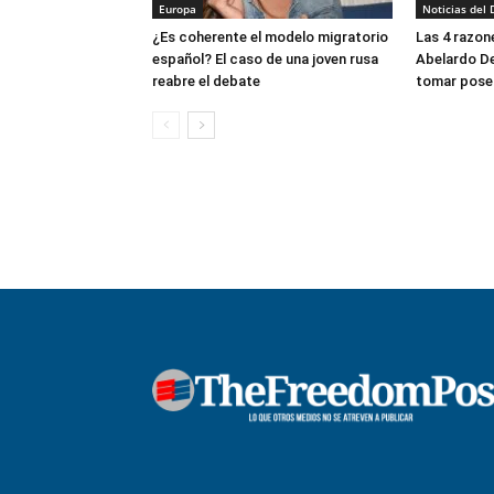
Europa
Noticias del 
¿Es coherente el modelo migratorio
Las 4 razon
español? El caso de una joven rusa
Abelardo De 
reabre el debate
tomar poses