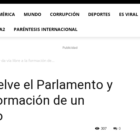
MÉRICA
MUNDO
CORRUPCIÓN
DEPORTES
ES VIRAL
A2
PARÉNTESIS INTERNACIONAL
Publicidad
a vía libre a la formación de...
lve el Parlamento y
 formación de un
o
307
0