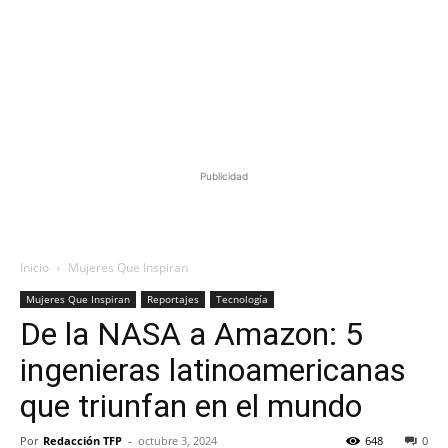
Publicidad
Inicio
Mujeres Que Inspiran
Mujeres Que Inspiran
Reportajes
Tecnología
De la NASA a Amazon: 5
ingenieras latinoamericanas
que triunfan en el mundo
Por
Redacción TFP
-
octubre 3, 2024
648
0