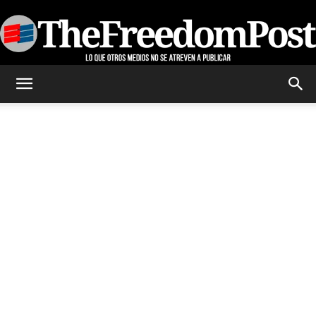
TheFreedomPost