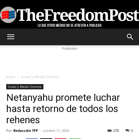
TheFreedomPost
Publicidad
Inicio
Israel y Medio Oriente
Israel y Medio Oriente
Netanyahu promete luchar
hasta retorno de todos los
rehenes
Por
Redacción TFP
-
octubre 11, 2024
270
0