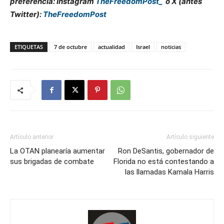
preferencia: Instagram
TheFreedomPost_
o X (antes
Twitter):
TheFreedomPost
ETIQUETAS
7 de octubre
actualidad
Israel
noticias
Artículo anterior
Artículo siguiente
La OTAN planearía aumentar
Ron DeSantis, gobernador de
sus brigadas de combate
Florida no está contestando a
las llamadas Kamala Harris