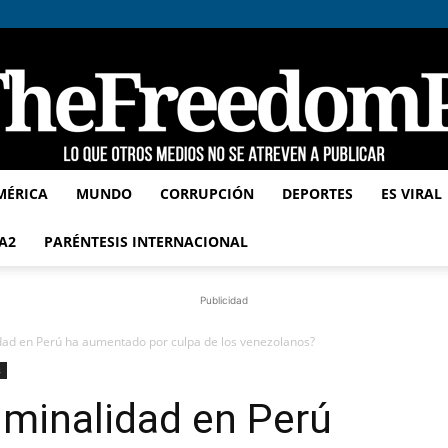
MÉRICA
MUNDO
CORRUPCIÓN
DEPORTES
ES VIRAL
TheFreedomPost
A2
PARÉNTESIS INTERNACIONAL
Publicidad
idad en Perú ha aumentado por culpa de los venezolanos?
s
iminalidad en Perú