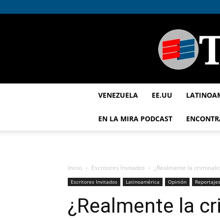
VENEZUELA
EE.UU
LATINOA
EN LA MIRA PODCAST
ENCONTR
Inicio
Escritores Invitados
¿Realmente la criminal
Escritores Invitados
Latinoamérica
Opinión
Reportaje
¿Realmente la cr