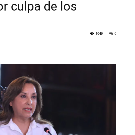
r culpa de los
1049
0