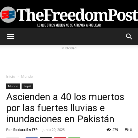
TheFreedomPost
Publicidad
Inicio
Mundo
Mundo
Top4
Ascienden a 40 los muertos
por las fuertes lluvias e
inundaciones en Pakistán
Por
Redacción TFP
-
junio 29, 2025
279
0