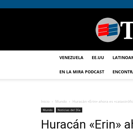
VENEZUELA
EE.UU
LATINOA
EN LA MIRA PODCAST
ENCONTR
Inicio
Mundo
Huracán «Erin» ahora es «catastrófic
Mundo
Noticias del Día
Huracán «Erin» a