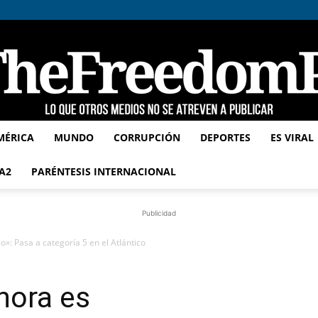
MÉRICA
MUNDO
CORRUPCIÓN
DEPORTES
ES VIRAL
TheFreedomPost
A2
PARÉNTESIS INTERNACIONAL
Publicidad
o»: Pasa a categoría 5 en el Atlántico
hora es