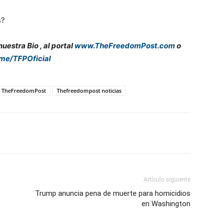
s?
estra Bio , al portal
www.TheFreedomPost.com
o
.me/TFPOficial
TheFreedomPost
Thefreedompost noticias
Artículo siguiente
Trump anuncia pena de muerte para homicidios
en Washington