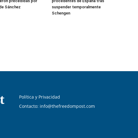
eron precedidas por
procedentes de España tras
 de Sánchez
suspender temporalmente
Schengen
Política y Privacidad
Contacto: info@thefreedompost.com