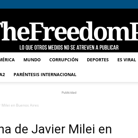
MÉRICA
MUNDO
CORRUPCIÓN
DEPORTES
ES VIRAL
TheFreedomPost
A2
PARÉNTESIS INTERNACIONAL
Publicidad
r Milei en Buenos Aires
a de Javier Milei en