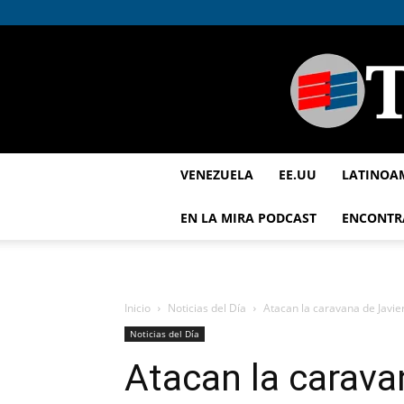
VENEZUELA
EE.UU
LATINOA
EN LA MIRA PODCAST
ENCONTR
Inicio
Noticias del Día
Atacan la caravana de Javie
Noticias del Día
Atacan la caravan