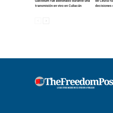
Gastélum fue asesinado durante una
de Ceuta fu
transmisión en vivo en Culiacán
decisiones