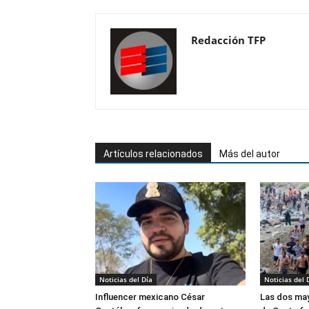
Redacción TFP
Artículos relacionados
Más del autor
Noticias del Día
Noticias del 
Influencer mexicano César
Las dos may