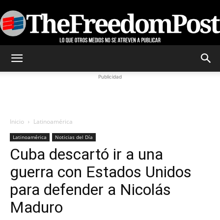
TheFreedomPost
Publicidad
Inicio
Latinoamérica
Latinoamérica
Noticias del Día
Cuba descartó ir a una
guerra con Estados Unidos
para defender a Nicolás
Maduro