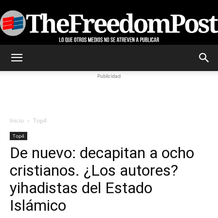
TheFreedomPost
Publicidad
Inicio
Top4
Top4
De nuevo: decapitan a ocho
cristianos. ¿Los autores?
yihadistas del Estado
Islámico