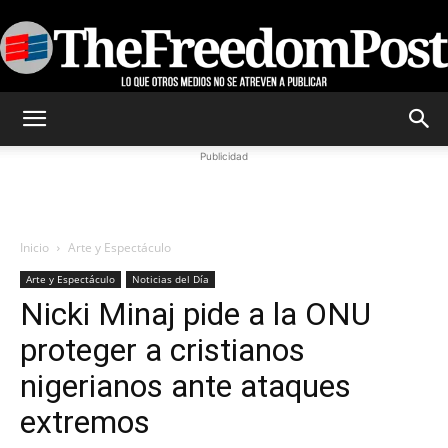
TheFreedomPost
Publicidad
Inicio
Arte y Espectáculo
Arte y Espectáculo
Noticias del Día
Nicki Minaj pide a la ONU
proteger a cristianos
nigerianos ante ataques
extremos