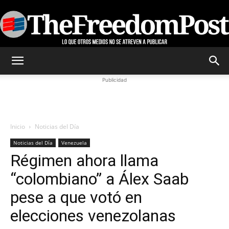
TheFreedomPost
Publicidad
Inicio
Noticias del Día
Noticias del Día
Venezuela
Régimen ahora llama
“colombiano” a Álex Saab
pese a que votó en
elecciones venezolanas