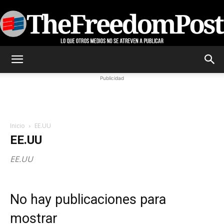
TheFreedomPost
Publicidad
Inicio
EE.UU
EE.UU
EE.UU
No hay publicaciones para
mostrar