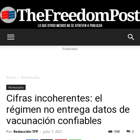
TheFreedomPost
Publicidad
Inicio
Venezuela
Venezuela
Cifras incoherentes: el
régimen no entrega datos de
vacunación confiables
Por
Redacción TFP
-
julio 7, 2021
598
0