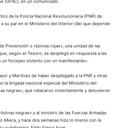
ros (OFAC), en un comunicado.
ítico de la Policía Nacional Revolucionaria (PNR) de
 su par en el Ministerio del Interior (del que depende
de Prevención o «boinas rojas», una unidad de las
ue, según el Tesoro, se desplegó en respuesta a las
 un forcejeo violento con un manifestante».
yor y Martínez de haber desplegado a la PNR y otras
la brigada nacional especial del Ministerio del
nas negras», que «atacaron violentamente y detuvieron
«boinas negras» y al ministro de las Fuerzas Armadas
z-Miera, y hace dos semanas hizo lo mismo con la
su subdirector, Eddy Sierra Arias.