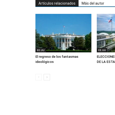
Artículos relacionados
Más del autor
EE.UU
EE.UU
El regreso de los fantasmas
ELECCIONE
ideológicos
DE LA EST