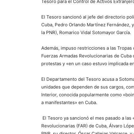
Tesoro para el Control de Activos Extranje
El Tesoro sancionó al jefe del directorio pol
Cuba, Pedro Orlando Martínez Fernández, y a
la PNR), Romarico Vidal Sotomayor García.
Además, impuso restricciones a las Tropas 
Fuerzas Armadas Revolucionarias de Cuba q
protestas y «en un caso estuvo implicada en
El Departamento del Tesoro acusa a Sotoma
unidades que dependen de sus cargos, como 
Interior, conocida popularmente como «boi
a manifestantes» en Cuba.
El Tesoro ya sancionó el mes pasado a las 
Revolucionarias (FAR) de Cuba, Álvaro Lópe
PNR, su director, Óscar Callejas Valcarce, y 