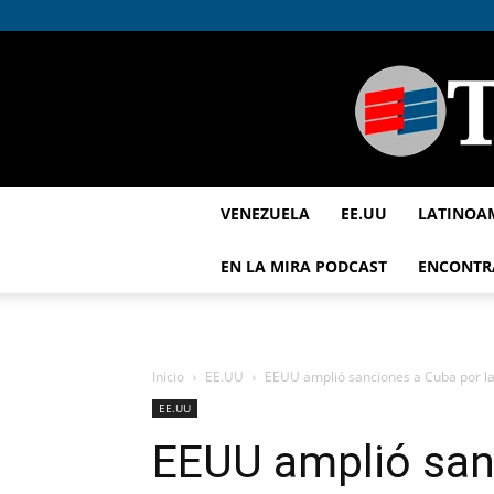
VENEZUELA
EE.UU
LATINOA
EN LA MIRA PODCAST
ENCONTR
Inicio
EE.UU
EEUU amplió sanciones a Cuba por la 
EE.UU
EEUU amplió san