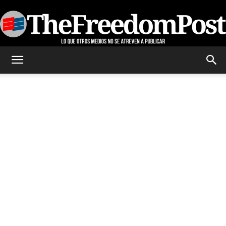
TheFreedomPost