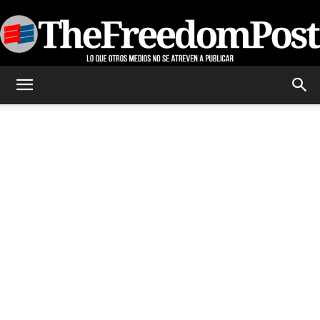
TheFreedomPost