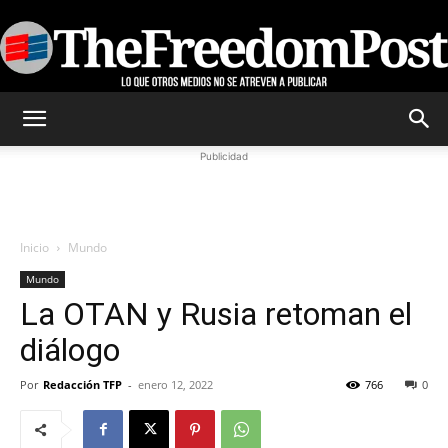
TheFreedomPost
Publicidad
Inicio
Mundo
Mundo
La OTAN y Rusia retoman el
diálogo
Por
Redacción TFP
-
enero 12, 2022
766
0