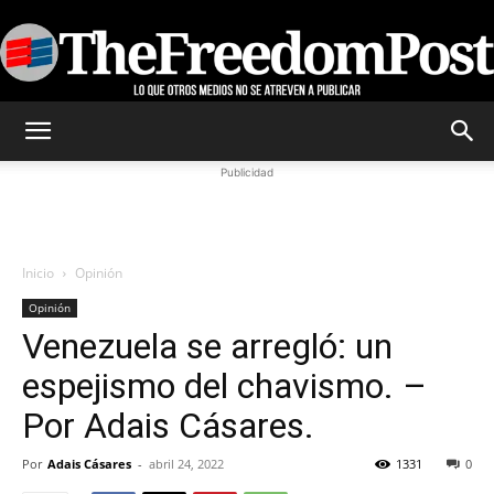
TheFreedomPost
Publicidad
Inicio
Opinión
Opinión
Venezuela se arregló: un
espejismo del chavismo. –
Por Adais Cásares.
Por
Adais Cásares
-
abril 24, 2022
1331
0