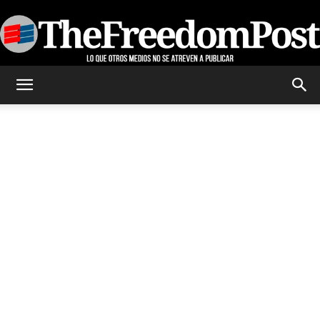
TheFreedomPost