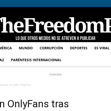
MÉRICA
MUNDO
CORRUPCIÓN
DEPORTES
ES VIRAL
TheFreedomPost
A2
PARÉNTESIS INTERNACIONAL
Publicidad
donar la vida religiosa
en OnlyFans tras