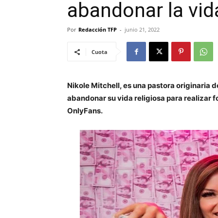
abandonar la vida
Por
Redacción TFP
-
junio 21, 2022
Cuota
Nikole Mitchell, es una pastora originaria
abandonar su vida religiosa para realizar f
OnlyFans.