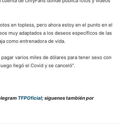
na cuenta de OnlyFans donde publica fotos y videos
tos en topless, pero ahora estoy en el punto en el
eos muy adaptados a los deseos específicos de las
baja como entrenadora de vida.
 pagar varios miles de dólares para tener sexo con
luego llegó el Covid y se canceló”.
Telegram
TFPOficial
; siguenos también por