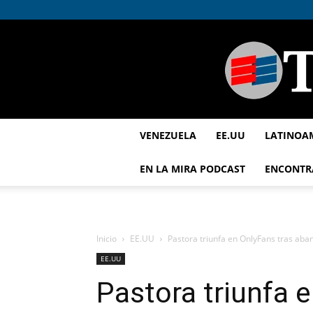
VENEZUELA
EE.UU
LATINOA
EN LA MIRA PODCAST
ENCONTR
Inicio
EE.UU
Pastora triunfa en OnlyFans tras aban
EE.UU
Pastora triunfa 