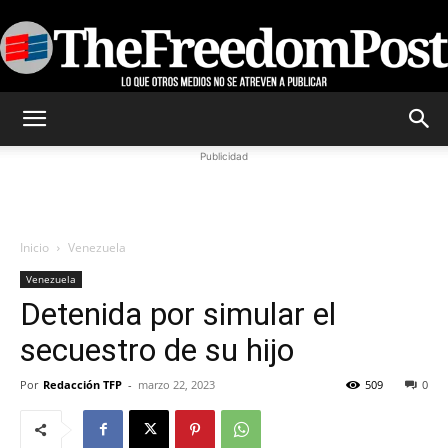
TheFreedomPost
Publicidad
Inicio
Venezuela
Venezuela
Detenida por simular el
secuestro de su hijo
Por
Redacción TFP
-
marzo 22, 2023
509
0