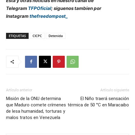
Esta y otras noticias en nuestro canal de
Telegram
TFPOficial
; siguenos tambien por
Instagram
thefreedompost_
ETIQUETAS
CICPC
Detenida
Artículo anterior
Artículo siguiente
Misión de la ONU determina
El Niño traerá sensación
que Maduro comete crímenes
térmica de 50 °C en Maracaibo
de lesa humanidad, torturas y
malos tratos en Venezuela