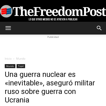
TheFreedomPost
Publicidad
Inicio
Mundo
Mundo
Top4
Una guerra nuclear es
«inevitable», aseguró militar
ruso sobre guerra con
Ucrania