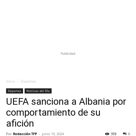
Publicidad
Inicio
Deportes
Deportes
Noticias del Día
UEFA sanciona a Albania por
comportamiento de su
afición
Por
Redacción TFP
-
junio 19, 2024
359
0