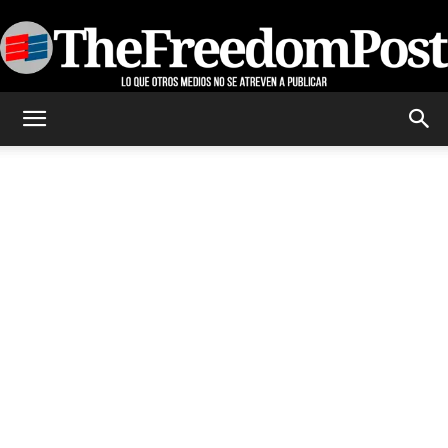
TheFreedomPost