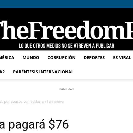
MÉRICA
MUNDO
CORRUPCIÓN
DEPORTES
ES VIRAL
TheFreedomPost
A2
PARÉNTESIS INTERNACIONAL
Publicidad
ones por abusos cometidos en Terranova
ca pagará $76