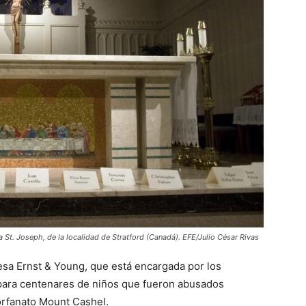
ca St. Joseph, de la localidad de Stratford (Canadá). EFE/Julio César Rivas
esa Ernst & Young, que está encargada por los
 para centenares de niños que fueron abusados
 orfanato Mount Cashel.