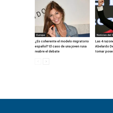
Europa
Noticias del 
¿Es coherente el modelo migratorio
Las 4 razon
español? El caso de una joven rusa
Abelardo De 
reabre el debate
tomar poses