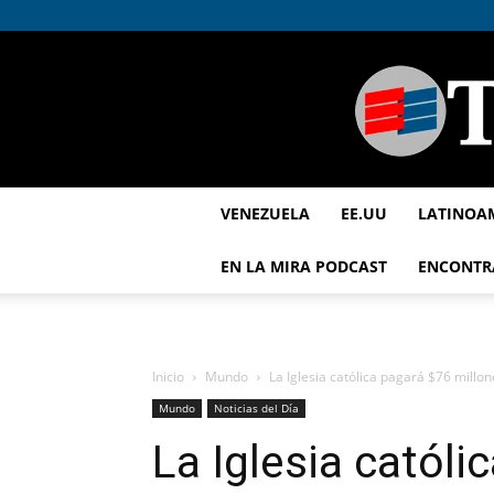
VENEZUELA
EE.UU
LATINOA
EN LA MIRA PODCAST
ENCONTR
Inicio
Mundo
La Iglesia católica pagará $76 mill
Mundo
Noticias del Día
La Iglesia católi