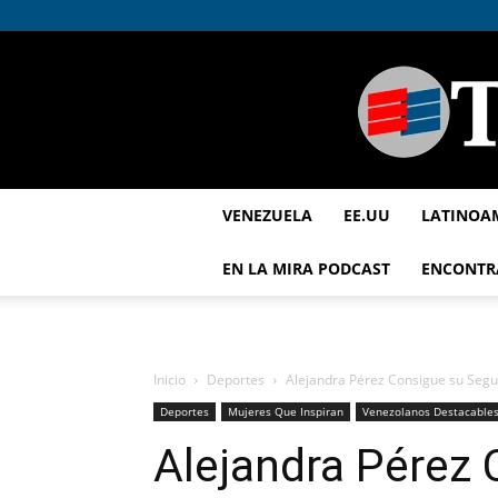
VENEZUELA
EE.UU
LATINOA
EN LA MIRA PODCAST
ENCONTR
Inicio
Deportes
Alejandra Pérez Consigue su Segun
Deportes
Mujeres Que Inspiran
Venezolanos Destacable
Alejandra Pérez