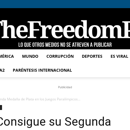
MÉRICA
MUNDO
CORRUPCIÓN
DEPORTES
ES VIRAL
TheFreedomPost
A2
PARÉNTESIS INTERNACIONAL
Publicidad
da Medalla de Plata en los Juegos Paralímpicos...
s
 Consigue su Segunda