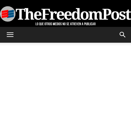
TheFreedomPost