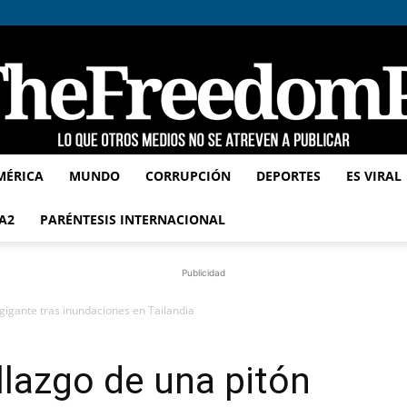
MÉRICA
MUNDO
CORRUPCIÓN
DEPORTES
ES VIRAL
TheFreedomPost
A2
PARÉNTESIS INTERNACIONAL
Publicidad
gigante tras inundaciones en Tailandia
lazgo de una pitón