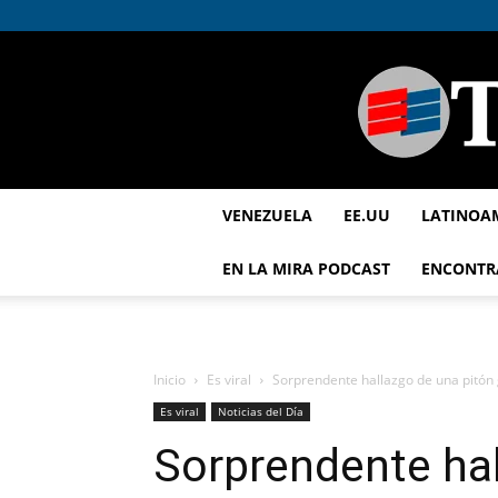
VENEZUELA
EE.UU
LATINOA
EN LA MIRA PODCAST
ENCONTR
Inicio
Es viral
Sorprendente hallazgo de una pitón 
Es viral
Noticias del Día
Sorprendente hal