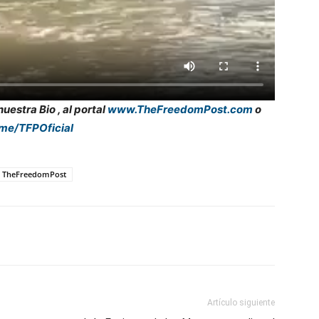
estra Bio , al portal
www.TheFreedomPost.com
o
.me/TFPOficial
TheFreedomPost
Artículo siguiente