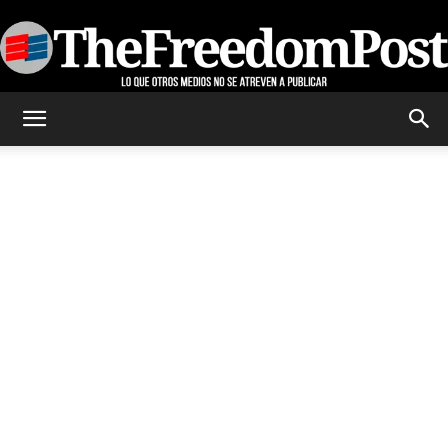
TheFreedomPost