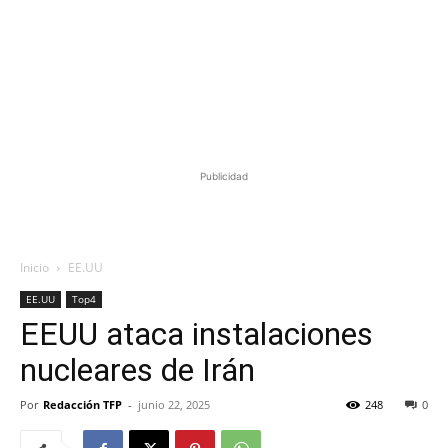
Publicidad
Inicio
EE.UU
EE.UU
Top4
EEUU ataca instalaciones
nucleares de Irán
Por
Redacción TFP
-
junio 22, 2025
248
0