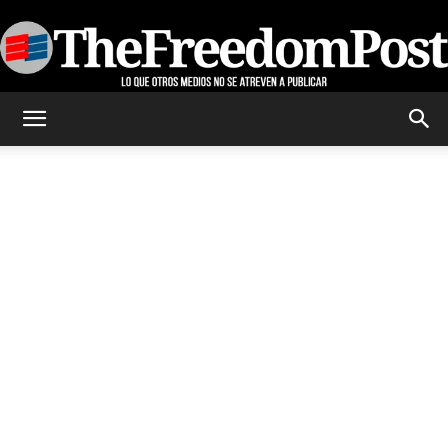
TheFreedomPost