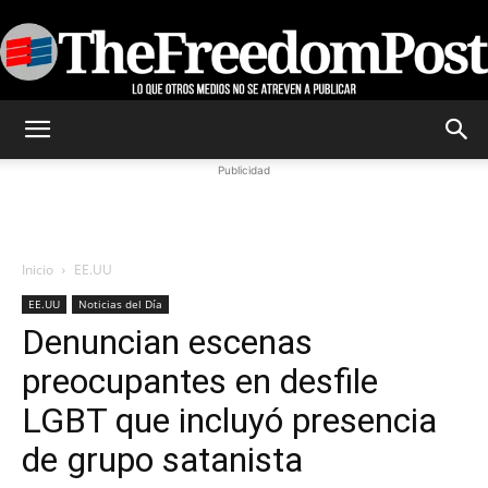
TheFreedomPost
Publicidad
Inicio
EE.UU
EE.UU
Noticias del Día
Denuncian escenas
preocupantes en desfile
LGBT que incluyó presencia
de grupo satanista