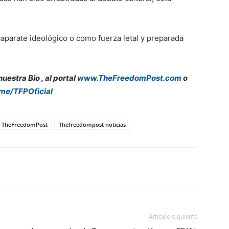
arate ideológico o como fuerza letal y preparada
estra Bio , al portal
www.TheFreedomPost.com
o
.me/TFPOficial
TheFreedomPost
Thefreedompost noticias
Artículo siguiente