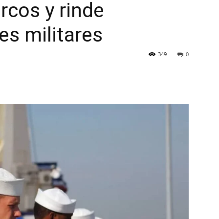
rcos y rinde
s militares
349
0