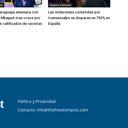
al
Guerra Cultural
araguaya amenaza con
Las violaciones cometidas por
 Mbappé tras cruce por
transexuales se disparan un 792% en
 calificados de racistas
España
Política y Privacidad
Contacto: info@thefreedompost.com