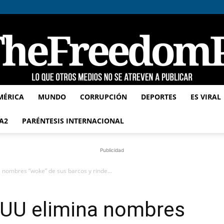
MÉRICA
MUNDO
CORRUPCIÓN
DEPORTES
ES VIRAL
TheFreedomPost
A2
PARÉNTESIS INTERNACIONAL
Publicidad
nombres “woke” de sus barcos y rinde...
UU elimina nombres