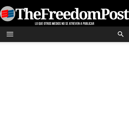
TheFreedomPost