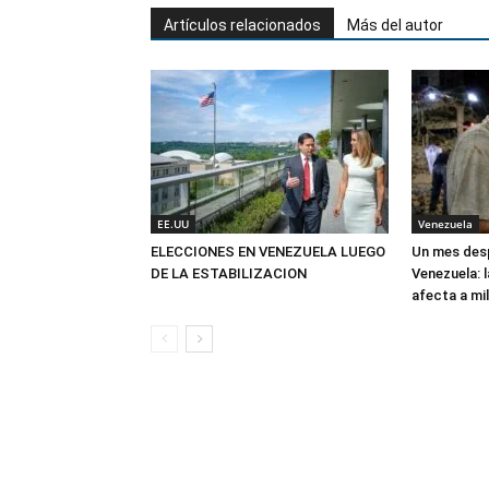
Artículos relacionados
Más del autor
EE.UU
Venezuela
ELECCIONES EN VENEZUELA LUEGO
Un mes des
DE LA ESTABILIZACION
Venezuela: l
afecta a mi