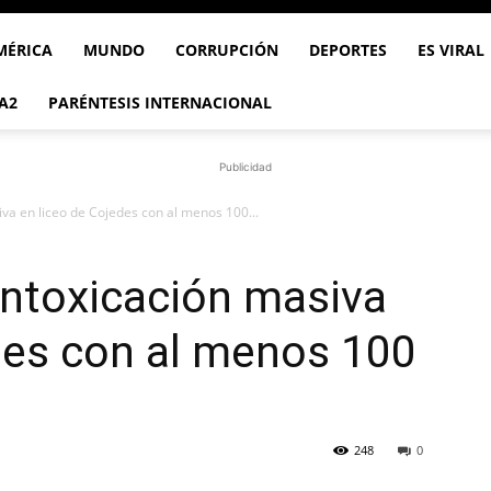
MÉRICA
MUNDO
CORRUPCIÓN
DEPORTES
ES VIRAL
A2
PARÉNTESIS INTERNACIONAL
Publicidad
va en liceo de Cojedes con al menos 100...
intoxicación masiva
des con al menos 100
248
0