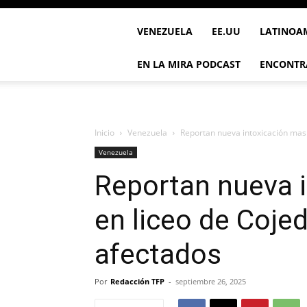
VENEZUELA
EE.UU
LATINOA
EN LA MIRA PODCAST
ENCONTR
Inicio
Venezuela
Reportan nueva intoxicación masi
Venezuela
Reportan nueva 
en liceo de Coje
afectados
Por
Redacción TFP
-
septiembre 26, 2025